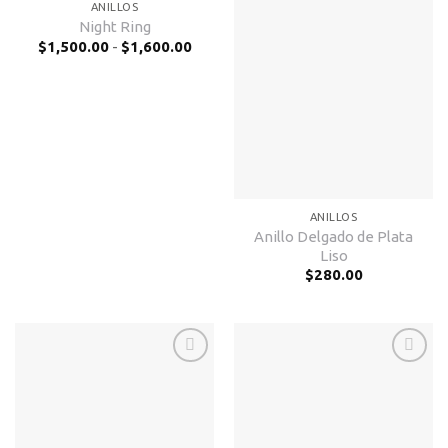
ANILLOS
Añadir
Añadir
Night Ring
a la
a la
Rango
$
1,500.00
-
$
1,600.00
lista de
lista de
de
deseos
deseos
precios:
desde
$1,500.00
hasta
$1,600.00
ANILLOS
Anillo Delgado de Plata
Liso
$
280.00
Añadir
Añadir
a la
a la
lista de
lista de
deseos
deseos