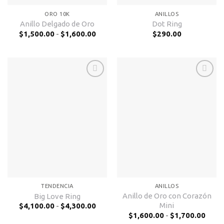
ORO 10K
ANILLOS
Anillo Delgado de Oro
Dot Ring
Rango
$
1,500.00
-
$
1,600.00
$
290.00
de
precios:
desde
$1,500.00
hasta
$1,600.00
Añadir
Añadir
a la
a la
lista de
lista de
deseos
deseos
TENDENCIA
ANILLOS
Anillo de Oro con Corazón
Big Love Ring
Rango
Mini
$
4,100.00
-
$
4,300.00
de
Rang
$
1,600.00
-
$
1,700.00
precios:
de