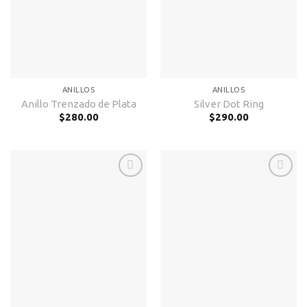
ANILLOS
ANILLOS
Anillo Trenzado de Plata
Silver Dot Ring
$
280.00
$
290.00
Añadir
Añadir
a la
a la
lista de
lista de
deseos
deseos