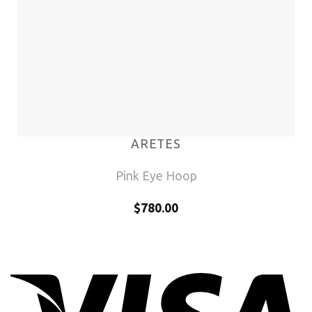
ARETES
Pink Eye Hoop
$
780.00
V