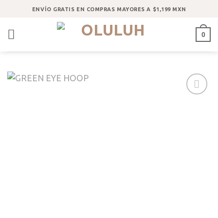
Saltar
ENVÍO GRATIS EN COMPRAS MAYORES A $1,199 MXN
al
contenido
0
Añadir
a la
lista
de
deseos