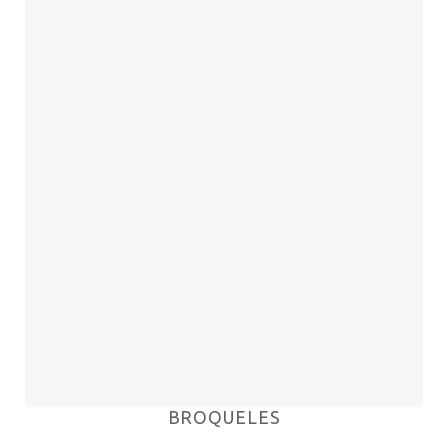
a la
lista de
deseos
BROQUELES