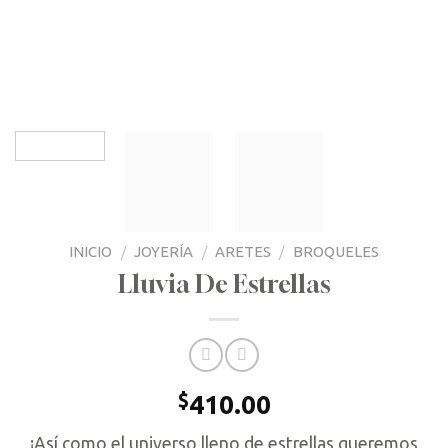
INICIO
/
JOYERÍA
/
ARETES
/
BROQUELES
Lluvia De Estrellas
$
410.00
¡Así como el universo lleno de estrellas queremos