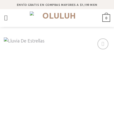
Saltar
ENVÍO GRATIS EN COMPRAS MAYORES A $1,199 MXN
al
contenido
0
Añadir
a la
lista
de
deseos