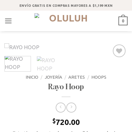
Saltar
ENVÍO GRATIS EN COMPRAS MAYORES A $1,199 MXN
al
contenido
0
Añadir
a la
lista
INICIO
/
JOYERÍA
/
ARETES
/
HOOPS
de
Rayo Hoop
deseos
$
720.00