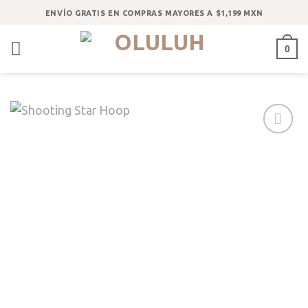
Saltar
ENVÍO GRATIS EN COMPRAS MAYORES A $1,199 MXN
al
contenido
0
Añadir
a la
lista
de
deseos