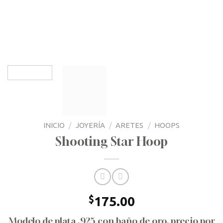
INICIO
/
JOYERÍA
/
ARETES
/
HOOPS
Shooting Star Hoop
$
175.00
Modelo de plata .925 con baño de oro, precio por